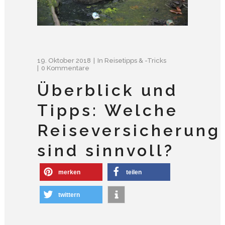
19. Oktober 2018
In
Reisetipps & -tricks
0 Kommentare
Überblick und
Tipps: Welche
Reiseversicherung
sind sinnvoll?
merken
teilen
twittern