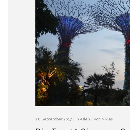
25. September 2017
In
Asien
Von
Niklas