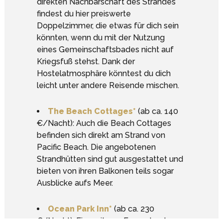
direkten Nachbarschaft des Strandes
findest du hier preiswerte
Doppelzimmer, die etwas für dich sein
könnten, wenn du mit der Nutzung
eines Gemeinschaftsbades nicht auf
Kriegsfuß stehst. Dank der
Hostelatmosphäre könntest du dich
leicht unter andere Reisende mischen.
The Beach Cottages*
(ab ca. 140
€/Nacht): Auch die Beach Cottages
befinden sich direkt am Strand von
Pacific Beach. Die angebotenen
Strandhütten sind gut ausgestattet und
bieten von ihren Balkonen teils sogar
Ausblicke aufs Meer.
Google Analytics deaktivieren.
Ocean Park Inn*
(ab ca. 230
€/Nacht): Ein weiteres Exemplar der