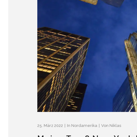
25. März 2022
In
Nordamerika
Von
Niklas