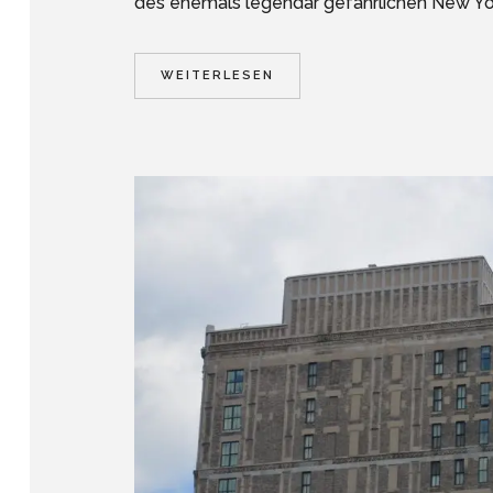
des ehemals legendär gefährlichen New York
WEITERLESEN