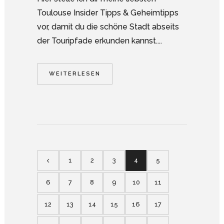
Toulouse Insider Tipps & Geheimtipps
vor, damit du die schöne Stadt abseits
der Touripfade erkunden kannst....
WEITERLESEN
1
2
3
4
5
6
7
8
9
10
11
12
13
14
15
16
17