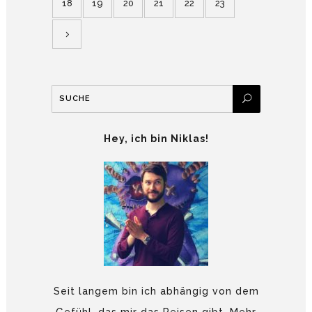
18
19
20
21
22
23
Hey, ich bin Niklas!
Seit langem bin ich abhängig von dem
Gefühl, das mir das Reisen gibt. Mehr