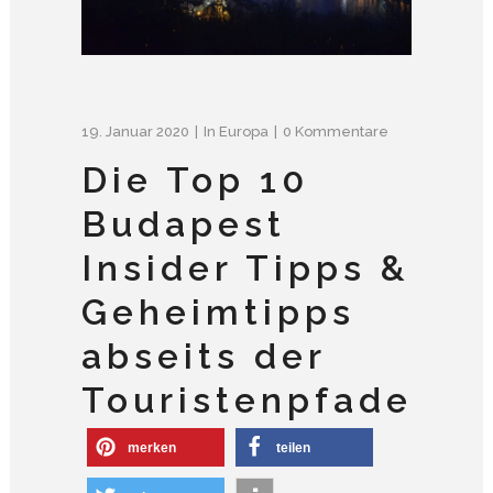
19. Januar 2020
In
Europa
0 Kommentare
Die Top 10
Budapest
Insider Tipps &
Geheimtipps
abseits der
Touristenpfade
merken
teilen