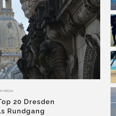
on
Niklas
 Top 20 Dresden
ls Rundgang