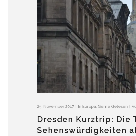
25. November 2017
In
Europa
,
Gerne Gelesen
V
Dresden Kurztrip: Die
Sehenswürdigkeiten a